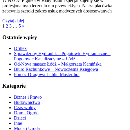
W NZOZ Pigułka w Białymstoku specjalizujemy się w
profesjonalnym leczeniu ran przewlekłych. Nasza placówka
zapewnia szeroki zakres usług medycznych dostosowanych
Czytaj dalej
1
2
3
…
5
»
Ostatnie wpisy
Drillex
Sprawdzony Hydraulik – Pogotowie Hydrauliczne –
Pogotowie Kanalizacyjne – Łódź
Od-Nova masaże Łódź – Małgorzata Kamińska
Biuro Rachunkowe – Nowoczesna Księgowa
Pomoc Drogowa Lublin Master-hol
Kategorie
Biznes i Prawo
Budownictwo
Czas wolny
Dom i Ogród
Dzieci
Inne
Moda i Uroda