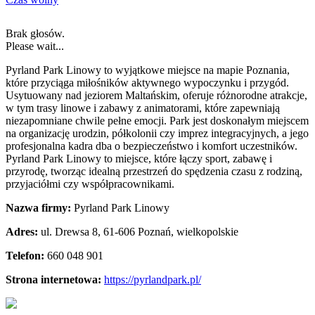
Brak głosów.
Please wait...
Pyrland Park Linowy to wyjątkowe miejsce na mapie Poznania,
które przyciąga miłośników aktywnego wypoczynku i przygód.
Usytuowany nad jeziorem Maltańskim,
oferuje różnorodne atrakcje,
w tym trasy linowe i zabawy z animatorami, które zapewniają
niezapomniane chwile pełne emocji. Park jest doskonałym miejscem
na organizację urodzin, półkolonii czy imprez integracyjnych, a jego
profesjonalna kadra dba o bezpieczeństwo i komfort uczestników.
Pyrland Park Linowy to miejsce, które łączy sport, zabawę i
przyrodę, tworząc idealną przestrzeń do spędzenia czasu z rodziną,
przyjaciółmi czy współpracownikami.
Nazwa firmy:
Pyrland Park Linowy
Adres:
ul. Drewsa 8
,
61-606 Poznań
,
wielkopolskie
Telefon:
660 048 901
Strona internetowa:
https://pyrlandpark.pl/