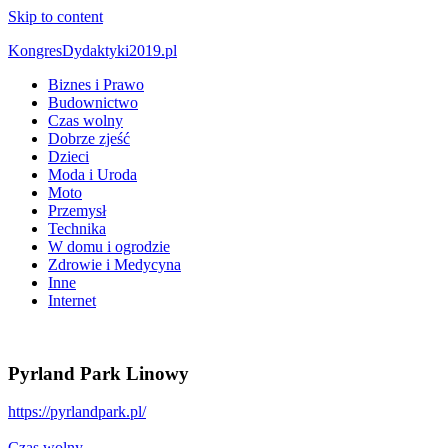
Skip to content
KongresDydaktyki2019.pl
Biznes i Prawo
Budownictwo
Czas wolny
Dobrze zjeść
Dzieci
Moda i Uroda
Moto
Przemysł
Technika
W domu i ogrodzie
Zdrowie i Medycyna
Inne
Internet
Pyrland Park Linowy
https://pyrlandpark.pl/
Czas wolny