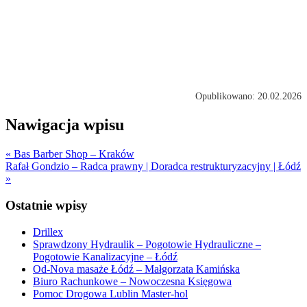
Opublikowano: 20.02.2026
Nawigacja wpisu
« Bas Barber Shop – Kraków
Rafał Gondzio – Radca prawny | Doradca restrukturyzacyjny | Łódź
»
Ostatnie wpisy
Drillex
Sprawdzony Hydraulik – Pogotowie Hydrauliczne –
Pogotowie Kanalizacyjne – Łódź
Od-Nova masaże Łódź – Małgorzata Kamińska
Biuro Rachunkowe – Nowoczesna Księgowa
Pomoc Drogowa Lublin Master-hol